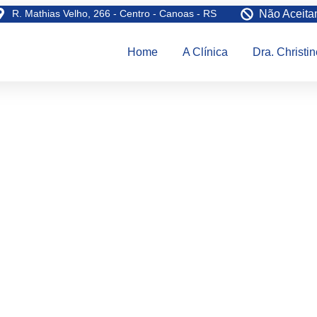
R. Mathias Velho, 266 - Centro - Canoas - RS
Não Aceita
Home
A Clínica
Dra. Christi