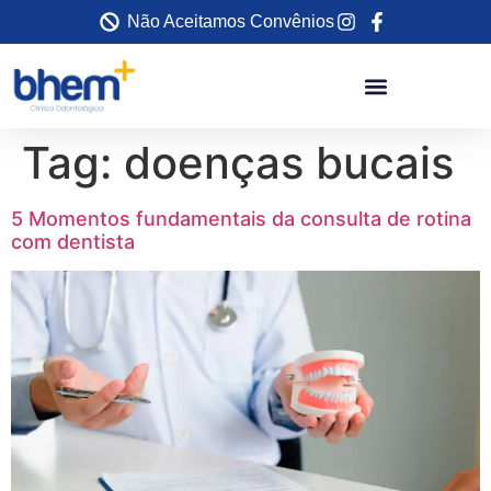
Não Aceitamos Convênios
Tag:
doenças bucais
5 Momentos fundamentais da consulta de rotina
com dentista