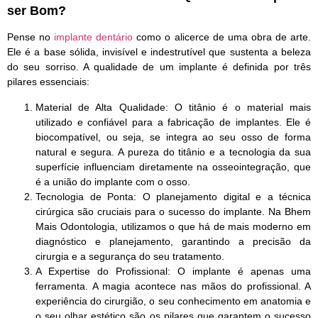
ser Bom?
Pense no
implante dentário
como o alicerce de uma obra de arte.
Ele é a base sólida, invisível e indestrutível que sustenta a beleza
do seu sorriso. A qualidade de um implante é definida por três
pilares essenciais:
Material de Alta Qualidade:
O titânio é o material mais
utilizado e confiável para a fabricação de implantes. Ele é
biocompatível, ou seja, se integra ao seu osso de forma
natural e segura. A pureza do titânio e a tecnologia da sua
superfície influenciam diretamente na osseointegração, que
é a união do implante com o osso.
Tecnologia de Ponta:
O planejamento digital e a técnica
cirúrgica são cruciais para o sucesso do implante. Na Bhem
Mais Odontologia, utilizamos o que há de mais moderno em
diagnóstico e planejamento, garantindo a precisão da
cirurgia e a segurança do seu tratamento.
A Expertise do Profissional:
O implante é apenas uma
ferramenta. A magia acontece nas mãos do profissional. A
experiência do cirurgião, o seu conhecimento em anatomia e
o seu olhar estético são os pilares que garantem o sucesso